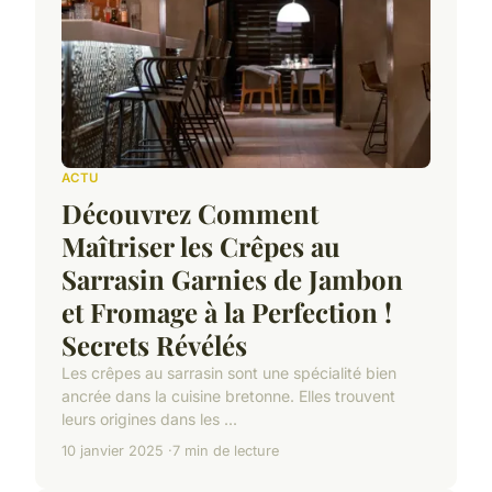
ACTU
Découvrez Comment
Maîtriser les Crêpes au
Sarrasin Garnies de Jambon
et Fromage à la Perfection !
Secrets Révélés
Les crêpes au sarrasin sont une spécialité bien
ancrée dans la cuisine bretonne. Elles trouvent
leurs origines dans les ...
10 janvier 2025
7 min de lecture