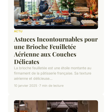
ACTU
Astuces Incontournables pour
une Brioche Feuilletée
Aérienne aux Couches
Délicates
La brioche feuilletée est une étoile montante au
firmament de la pâtisserie française. Sa texture
aérienne et délicieuse...
10 janvier 2025
7 min de lecture